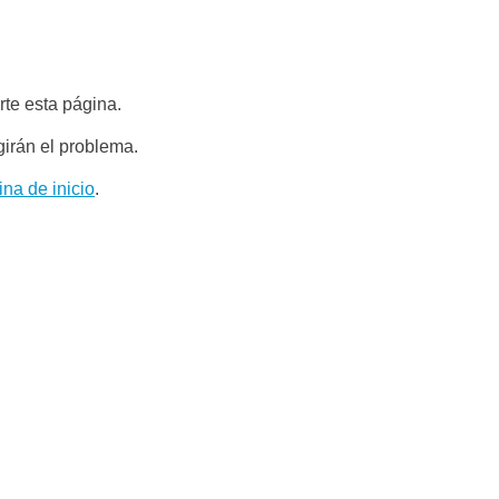
te esta página.
girán el problema.
ina de inicio
.