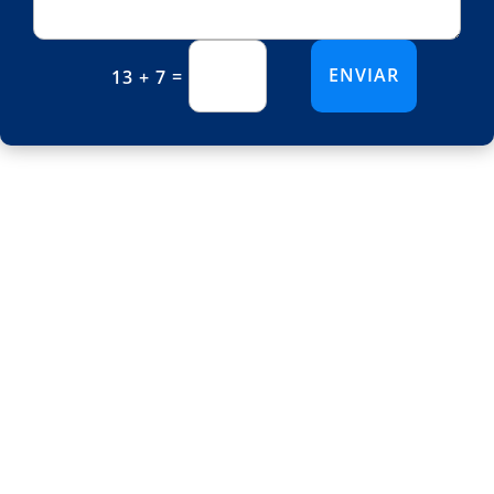
ENVIAR
=
13 + 7