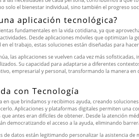
 a las necesidades de cada persona, contribuimos a que tod
o solo el bienestar individual, sino también el progreso soc
una aplicación tecnológica?
ientas fundamentales en la vida cotidiana, ya que aprovech
s actividades. Desde aplicaciones móviles que optimizan la g
 en el trabajo, estas soluciones están diseñadas para hacer 
, las aplicaciones se vuelven cada vez más sofisticadas, inte
lizados. Su capacidad para adaptarse a diferentes contextos
cativo, empresarial y personal, transformando la manera e
da con Tecnología
ma en que brindamos y recibimos ayuda, creando solucione
erlo. Aplicaciones y plataformas digitales permiten una co
os que antes eran difíciles de obtener. Desde la atención mé
tán democratizando el acceso a la ayuda, eliminando barrer
álisis de datos están legitimando personalizar la asistencia 