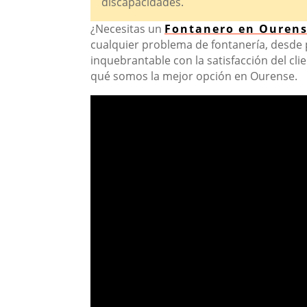
discapacidades.
¿Necesitas un
Fontanero en Ouren
cualquier problema de fontanería, desde
inquebrantable con la satisfacción del cli
qué somos la mejor opción en Ourense.