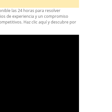
nible las 24 horas para resolver
años de experiencia y un compromiso
competitivos. Haz clic aquí y descubre por