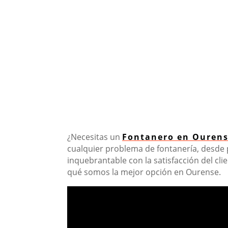
¿Necesitas un
Fontanero en Ouren
cualquier problema de fontanería, desde
inquebrantable con la satisfacción del cli
qué somos la mejor opción en Ourense.