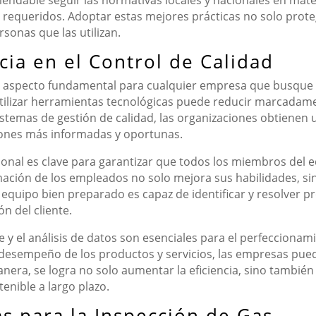
ndable seguir las normativas locales y nacionales en mater
requeridos. Adoptar estas mejores prácticas no solo protege
sonas que las utilizan.
cia en el Control de Calidad
s un aspecto fundamental para cualquier empresa que busqu
ilizar herramientas tecnológicas puede reducir marcadame
istemas de gestión de calidad, las organizaciones obtiene
iones más informadas y oportunas.
sonal es clave para garantizar que todos los miembros del 
formación de los empleados no solo mejora sus habilidades,
equipo bien preparado es capaz de identificar y resolver p
n del cliente.
e y el análisis de datos son esenciales para el perfeccionam
l desempeño de los productos y servicios, las empresas pued
anera, se logra no solo aumentar la eficiencia, sino tambié
nible a largo plazo.
s para la Inspección de Gas