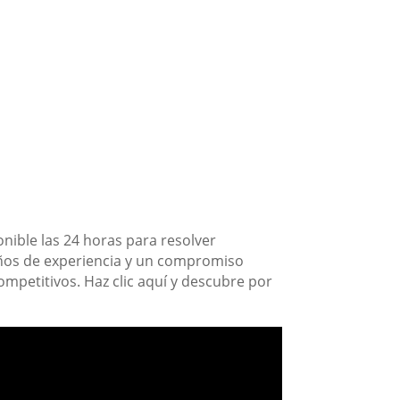
nible las 24 horas para resolver
años de experiencia y un compromiso
competitivos. Haz clic aquí y descubre por