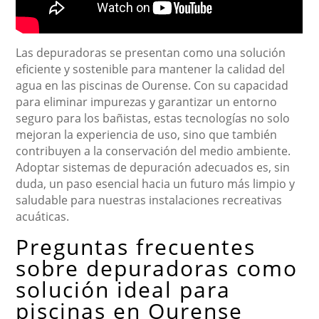
Las depuradoras se presentan como una solución
eficiente y sostenible para mantener la calidad del
agua en las piscinas de Ourense. Con su capacidad
para eliminar impurezas y garantizar un entorno
seguro para los bañistas, estas tecnologías no solo
mejoran la experiencia de uso, sino que también
contribuyen a la conservación del medio ambiente.
Adoptar sistemas de depuración adecuados es, sin
duda, un paso esencial hacia un futuro más limpio y
saludable para nuestras instalaciones recreativas
acuáticas.
Preguntas frecuentes
sobre depuradoras como
solución ideal para
piscinas en Ourense