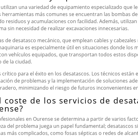
utilizan una variedad de equipamiento especializado que le
as herramientas más comunes se encuentran las bombas de a
do residuos y acumulaciones con facilidad. Además, utiliza
ema sin necesidad de realizar excavaciones innecesarias.
s de desatasco mecánico, que emplean cables y cabezales
aquinaria es especialmente útil en situaciones donde los m
con vehículos equipados, que transportan todos estos dispo
 de la ciudad.
s crítico para el éxito en los desatascos. Los técnicos está
cación de problemas y la implementación de soluciones adec
uradero, minimizando el riesgo de futuros inconvenientes e
 coste de los servicios de desat
ense?
ofesionales en Ourense se determina a partir de varios fact
aleza del problema juega un papel fundamental; desatascos 
s más complicados, como fosas sépticas o redes de alcanta