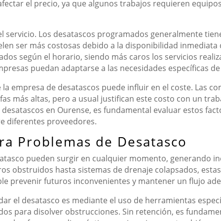
ectar el precio, ya que algunos trabajos requieren equipo
el servicio. Los desatascos programados generalmente tien
elen ser más costosas debido a la disponibilidad inmediata
dos según el horario, siendo más caros los servicios realiz
 empresas puedan adaptarse a las necesidades específicas de 
e la empresa de desatascos puede influir en el coste. Las 
fas más altas, pero a usual justifican este costo con un trab
 de desatascos en Ourense, es fundamental evaluar estos fact
e diferentes proveedores.
ara Problemas de Desatasco
desatasco pueden surgir en cualquier momento, generando i
ros obstruidos hasta sistemas de drenaje colapsados, estas
ible prevenir futuros inconvenientes y mantener un flujo ad
ar el desatasco es mediante el uso de herramientas especí
os para disolver obstrucciones. Sin retención, es fundame