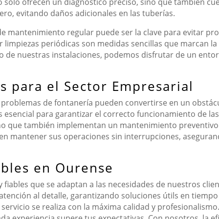
no solo ofrecen un diagnóstico preciso, sino que también c
ero, evitando daños adicionales en las tuberías.
e mantenimiento regular puede ser la clave para evitar pr
 limpiezas periódicas son medidas sencillas que marcan la d
do de nuestras instalaciones, podemos disfrutar de un entorn
s para el Sector Empresarial
 problemas de fontanería pueden convertirse en un obstácul
 esencial para garantizar el correcto funcionamiento de las
sino que también implementan un mantenimiento preventivo q
den mantener sus operaciones sin interrupciones, asegurand
iables en Ourense
 fiables que se adaptan a las necesidades de nuestros clie
atención al detalle, garantizando soluciones útils en tiem
ervicio se realiza con la máxima calidad y profesionalismo. 
 experiencia supere tus expectativas. Con nosotros, la efic