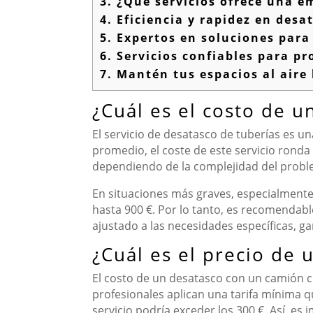
3.
¿Qué servicios ofrece una e
4.
Eficiencia y rapidez en desa
5.
Expertos en soluciones para 
6.
Servicios confiables para p
7.
Mantén tus espacios al aire 
¿Cuál es el costo de u
El servicio de desatasco de tuberías es u
promedio, el coste de este servicio ronda
dependiendo de la complejidad del problem
En situaciones más graves, especialmente
hasta 900 €. Por lo tanto, es recomendab
ajustado a las necesidades específicas, g
¿Cuál es el precio de
El costo de un desatasco con un camión c
profesionales aplican una tarifa mínima qu
servicio podría exceder los 300 €. Así, e