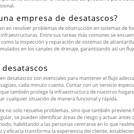
sional.
 una empresa de desatascos?
an en resolver problemas de obstrucción en sistemas de fon
infraestructuras. Entre sus tareas más comunes se encuent
sí como la inspección y reparación de sistemas de alcantaril
mulados en los canales de drenaje, garantizando así un fl
n desatascos
ez en desatascos son esenciales para mantener el flujo adec
sagües, cada minuto cuenta. Contar con un servicio especi
 que también protege la infraestructura de nuestros hogare
ar cualquier situación de manera funcional y rápida.
nte no solo resuelve problemas, sino que también previene 
ular, se pueden identificar áreas de riesgo y actuar antes 
odo, habilitando a las personas centrarse en lo que realme
y eficacia transforma la experiencia del cliente, estableci