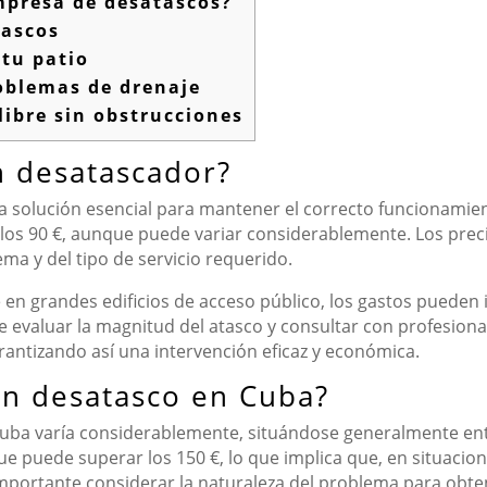
mpresa de desatascos?
tascos
tu patio
roblemas de drenaje
libre sin obstrucciones
n desatascador?
na solución esencial para mantener el correcto funcionamient
 los 90 €, aunque puede variar considerablemente. Los precio
a y del tipo de servicio requerido.
 en grandes edificios de acceso público, los gastos puede
le evaluar la magnitud del atasco y consultar con profesio
arantizando así una intervención eficaz y económica.
 un desatasco en Cuba?
uba varía considerablemente, situándose generalmente entr
e puede superar los 150 €, lo que implica que, en situacion
s importante considerar la naturaleza del problema para obt