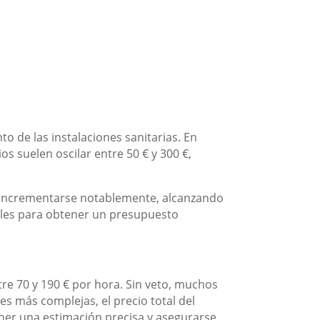
o de las instalaciones sanitarias. En
s suelen oscilar entre 50 € y 300 €,
n incrementarse notablemente, alcanzando
nales para obtener un presupuesto
e 70 y 190 € por hora. Sin veto, muchos
es más complejas, el precio total del
ener una estimación precisa y asegurarse