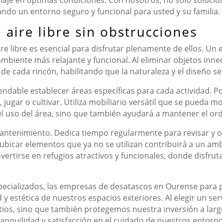
ndo un entorno seguro y funcional para usted y su familia.
 aire libre sin obstrucciones
ire libre es esencial para disfrutar plenamente de ellos. U
mbiente más relajante y funcional. Al eliminar objetos inn
de cada rincón, habilitando que la naturaleza y el diseño 
endable establecer áreas específicas para cada actividad. Po
 jugar o cultivar. Utiliza mobiliario versátil que se pueda 
el uso del área, sino que también ayudará a mantener el orde
mantenimiento. Dedica tiempo regularmente para revisar y org
reubicar elementos que ya no se utilizan contribuirá a un 
ertirse en refugios atractivos y funcionales, donde disfrut
pecializados, las empresas de desatascos en Ourense para 
y estética de nuestros espacios exteriores. Al elegir un ser
tios, sino que también protegemos nuestra inversión a larg
ranquilidad y satisfacción en el cuidado de nuestros entorno