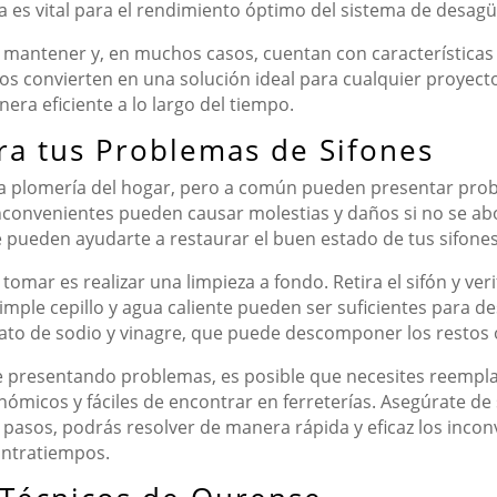
a es vital para el rendimiento óptimo del sistema de desagü
e mantener y, en muchos casos, cuentan con características 
 los convierten en una solución ideal para cualquier proyec
era eficiente a lo largo del tiempo.
ra tus Problemas de Sifones
 la plomería del hogar, pero a común pueden presentar pro
inconvenientes pueden causar molestias y daños si no se a
e pueden ayudarte a restaurar el buen estado de tus sifones
mar es realizar una limpieza a fondo. Retira el sifón y ver
mple cepillo y agua caliente pueden ser suficientes para des
ato de sodio y vinagre, que puede descomponer los restos or
e presentando problemas, es posible que necesites reemplaz
micos y fáciles de encontrar en ferreterías. Asegúrate de s
pasos, podrás resolver de manera rápida y eficaz los incon
contratiempos.