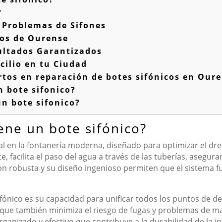
?
 Problemas de Sifones
cos de Ourense
ultados Garantizados
cilio en tu Ciudad
tos en reparación de botes sifónicos en Our
 bote sifonico?
n bote sifonico?
iene un bote sifónico?
al en la fontanería moderna, diseñado para optimizar el dr
 facilita el paso del agua a través de las tuberías, aseguran
n robusta y su diseño ingenioso permiten que el sistema fu
ifónico es su capacidad para unificar todos los puntos de d
no que también minimiza el riesgo de fugas y problemas de ma
ganizado y efectivo que contribuye a la durabilidad de la i