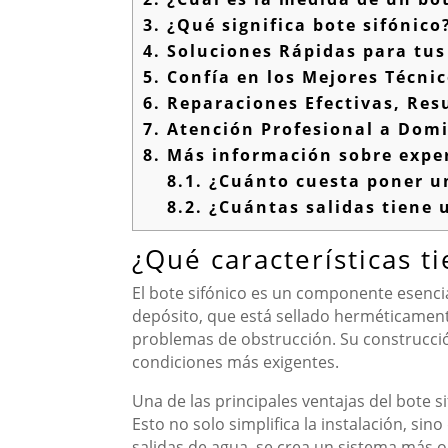
3.
¿Qué significa bote sifónico
4.
Soluciones Rápidas para tus
5.
Confía en los Mejores Técni
6.
Reparaciones Efectivas, Res
7.
Atención Profesional a Domi
8.
Más información sobre exper
8.1.
¿Cuánto cuesta poner un
8.2.
¿Cuántas salidas tiene u
¿Qué características t
El bote sifónico es un componente esenci
depósito, que está sellado herméticamente,
problemas de obstrucción. Su construcció
condiciones más exigentes.
Una de las principales ventajas del bote s
Esto no solo simplifica la instalación, si
salidas de agua, se crea un sistema más or