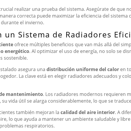
crucial realizar una prueba del sistema. Asegúrate de que no
manera correcta puede maximizar la eficiencia del sistema 
 durante el invierno.
n un Sistema de Radiadores Efic
ciente
ofrece múltiples beneficios que van más allá del sim
o energético
. Al optimizar el uso de energía, no solo se di
s sostenible.
nstalado asegura una
distribución uniforme del calor
en to
gedor. La clave está en elegir radiadores adecuados y col
d de mantenimiento
. Los radiadores modernos requieren m
su vida útil se alarga considerablemente, lo que se traduce
icientes también mejoran la
calidad del aire interior
. A dif
ire, lo que ayuda a mantener un ambiente saludable y libre
 problemas respiratorios.