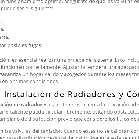
 un funcionamiento óptimo, asegúrate de que las válvulas e
 puede ser el siguiente:
.
a.
orte.
ar posibles fugas.
ión, es esencial realizar una prueba del sistema. Esto incluy
 funcionen correctamente. Ajustar la temperatura adecuada 
 garantiza un hogar cálido y acogedor durante los meses fr
a en óptimas condiciones.
 Instalación de Radiadores y Có
ación de radiadores
es no tener en cuenta la ubicación ade
 aire caliente pueda circular libremente, evitando obstácul
 plano de distribución previo que considere los flujos de ai
 en las válvulas del radiador. Cuando estas no se calibran c
n una distribución desigual del calor. Asegúrate de seguir 