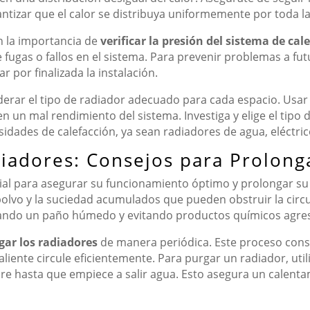
ntizar que el calor se distribuya uniformemente por toda la
 la importancia de
verificar la presión del sistema de cal
fugas o fallos en el sistema. Para prevenir problemas a futur
 por finalizada la instalación.
derar el tipo de radiador adecuado para cada espacio. Usa
 un mal rendimiento del sistema. Investiga y elige el tipo 
sidades de calefacción, ya sean radiadores de agua, eléctri
adores: Consejos para Prolonga
ial para asegurar su funcionamiento óptimo y prolongar su 
 polvo y la suciedad acumulados que pueden obstruir la circu
izando un paño húmedo y evitando productos químicos agres
gar los radiadores
de manera periódica. Este proceso consis
iente circule eficientemente. Para purgar un radiador, utili
 aire hasta que empiece a salir agua. Esto asegura un calent