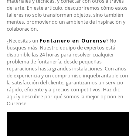
materiales y técnicas, y conectar con otros a través
del arte. En este artículo, descubriremos cómo estos
talleres no solo transforman objetos, sino también
mentes, promoviendo un ambiente de inspiración y
colaboración.
¿Necesitas un
Fontanero en Ourense
? No
busques más. Nuestro equipo de expertos está
disponible las 24 horas para resolver cualquier
problema de fontanería, desde pequeñas
reparaciones hasta grandes instalaciones. Con años
de experiencia y un compromiso inquebrantable con
la satisfacción del cliente, garantizamos un servicio
rápido, eficiente y a precios competitivos. Haz clic
aquí y descubre por qué somos la mejor opción en
Ourense.