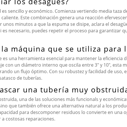
iar los desagües?
 es sencillo y económico. Comienza vertiendo media taza de
e caliente. Este combinación genera una reacción efervesc
unos minutos a que la espuma se disipe, aclara el desagüe
 Si es necesario, puedes repetir el proceso para garantiza
la máquina que se utiliza para 
s una herramienta esencial para mantener la eficiencia de 
je con un diámetro interno que oscila entre 3″ y 10″, esta 
ando un flujo óptimo. Con su robustez y facilidad de uso, e
satasco de tuberías.
ascar una tubería muy obstruid
struida, una de las soluciones más funcionals y económicas
 sino que también ofrece una alternativa natural a los pro
 capacidad para descomponer residuos lo convierte en una 
r a costosas reparaciones.