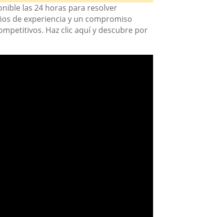
nible las 24 horas para resolver
años de experiencia y un compromiso
competitivos. Haz clic aquí y descubre por