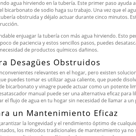
endo agua hirviendo en la tubería. Este primer paso ayuda 
l bicarbonato de sodio haga su trabajo. Una vez que el ag
tubería obstruida y déjalo actuar durante cinco minutos. E
rucción.
dable enjuagar la tubería con más agua hirviendo. Esto per
co de paciencia y estos sencillos pasos, puedes desatasc
n necesidad de productos químicos dañinos.
ra Desagües Obstruidos
convenientes relevantes en el hogar, pero existen solucione
ue puedes tomar es utilizar agua caliente, que puede diso
a de bicarbonato y vinagre puede actuar como un potente l
esatascador manual puede ser una alternativa eficaz para l
r el flujo de agua en tu hogar sin necesidad de llamar a un 
ra un Mantenimiento Eficaz
garantizar la longevidad y el rendimiento óptimo de cualqu
ntados, los métodos tradicionales de mantenimiento ya no 