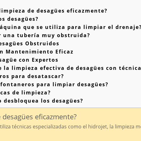
limpieza de desagües eficazmente?
os desagües?
áquina que se utiliza para limpiar el drenaje
 una tubería muy obstruida?
esagües Obstruidos
n Mantenimiento Eficaz
sagüe con Expertos
 la limpieza efectiva de desagües con técnica
ros para desatascar?
fontaneros para limpiar desagües?
icas de limpieza?
 desbloquea los desagües?
e desagües eficazmente?
iliza técnicas especializadas como el hidrojet, la limpieza