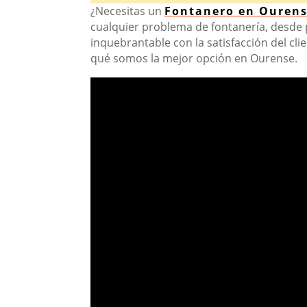
¿Necesitas un
Fontanero en Ouren
cualquier problema de fontanería, desde
inquebrantable con la satisfacción del cli
qué somos la mejor opción en Ourense.