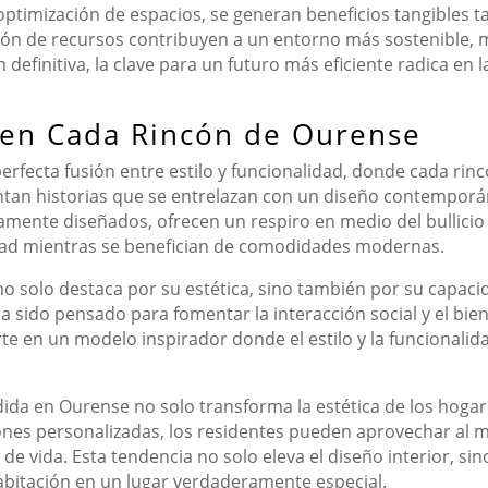
 optimización de espacios, se generan beneficios tangibles
ión de recursos contribuyen a un entorno más sostenible, m
 definitiva, la clave para un futuro más eficiente radica en
d en Cada Rincón de Ourense
fecta fusión entre estilo y funcionalidad, donde cada rincó
entan historias que se entrelazan con un diseño contempo
amente diseñados, ofrecen un respiro en medio del bullicio
ciudad mientras se benefician de comodidades modernas.
o solo destaca por su estética, sino también por su capaci
 sido pensado para fomentar la interacción social y el bie
rte en un modelo inspirador donde el estilo y la funcionalid
da en Ourense no solo transforma la estética de los hogar
uciones personalizadas, los residentes pueden aprovechar a
 de vida. Esta tendencia no solo eleva el diseño interior, 
habitación en un lugar verdaderamente especial.