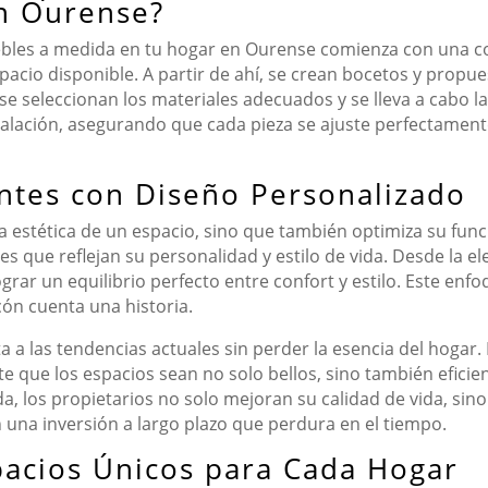
n Ourense?
uebles a medida en tu hogar en Ourense comienza con una c
pacio disponible. A partir de ahí, se crean bocetos y propues
 seleccionan los materiales adecuados y se lleva a cabo la 
talación, asegurando que cada pieza se ajuste perfectament
tes con Diseño Personalizado
la estética de un espacio, sino que también optimiza su fun
es que reflejan su personalidad y estilo de vida. Desde la el
ograr un equilibrio perfecto entre confort y estilo. Este en
ón cuenta una historia.
 a las tendencias actuales sin perder la esencia del hogar
ite que los espacios sean no solo bellos, sino también efici
da, los propietarios no solo mejoran su calidad de vida, si
 una inversión a largo plazo que perdura en el tiempo.
acios Únicos para Cada Hogar