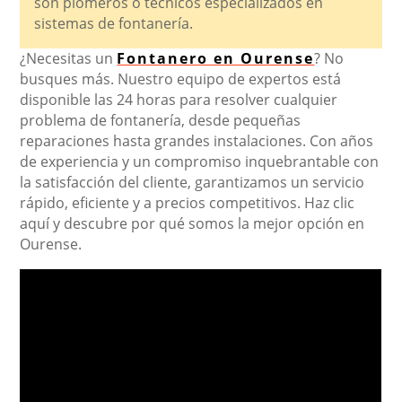
son plomeros o técnicos especializados en
sistemas de fontanería.
¿Necesitas un
Fontanero en Ourense
? No
busques más. Nuestro equipo de expertos está
disponible las 24 horas para resolver cualquier
problema de fontanería, desde pequeñas
reparaciones hasta grandes instalaciones. Con años
de experiencia y un compromiso inquebrantable con
la satisfacción del cliente, garantizamos un servicio
rápido, eficiente y a precios competitivos. Haz clic
aquí y descubre por qué somos la mejor opción en
Ourense.