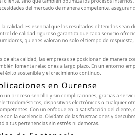
del cliente, sino que también optimiza los procesos internos.
ecesidades del mercado de manera competente, asegurando 
la calidad. Es esencial que los resultados obtenidos sean 
trol de calidad riguroso garantiza que cada servicio ofrecid
sumidores, quienes valoran no solo el tiempo de respuesta, 
os de alta calidad, las empresas se posicionan de manera co
ambién fomenta relaciones a largo plazo. En un entorno empr
 el éxito sostenible y el crecimiento continuo.
plicaciones en Ourense
o un proceso sencillo y sin complicaciones, gracias a servic
 electrodomésticos, dispositivos electrónicos o cualquier ot
competentes. Con un enfoque en la satisfacción del cliente, 
 con la excelencia. Olvídate de las frustraciones y descub
ad a tus pertenencias sin estrés ni demoras.