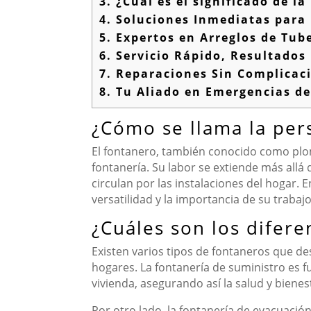
3.
¿Cuál es el significado de l
4.
Soluciones Inmediatas para 
5.
Expertos en Arreglos de Tub
6.
Servicio Rápido, Resultados
7.
Reparaciones Sin Complicac
8.
Tu Aliado en Emergencias de
¿Cómo se llama la per
El fontanero, también conocido como plom
fontanería. Su labor se extiende más allá
circulan por las instalaciones del hogar. E
versatilidad y la importancia de su traba
¿Cuáles son los difere
Existen varios tipos de fontaneros que d
hogares. La fontanería de suministro es f
vivienda, asegurando así la salud y bienes
Por otro lado, la fontanería de evacuació