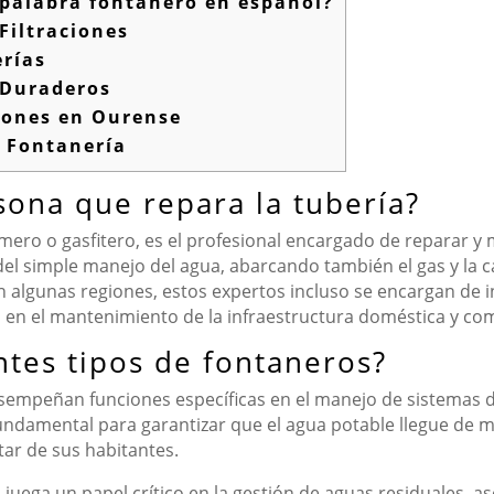
a palabra fontanero en español?
Filtraciones
erías
 Duraderos
iones en Ourense
 Fontanería
sona que repara la tubería?
ero o gasfitero, es el profesional encargado de reparar y 
 del simple manejo del agua, abarcando también el gas y la c
n algunas regiones, estos expertos incluso se encargan de ins
jo en el mantenimiento de la infraestructura doméstica y com
ntes tipos de fontaneros?
esempeñan funciones específicas en el manejo de sistemas d
undamental para garantizar que el agua potable llegue de ma
tar de sus habitantes.
n juega un papel crítico en la gestión de aguas residuales, 