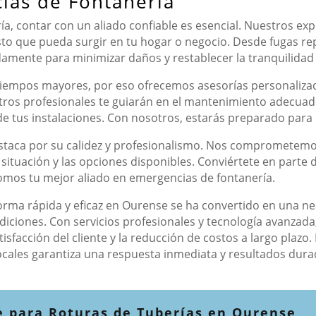
ias de Fontanería
a, contar con un aliado confiable es esencial. Nuestros exp
isto que pueda surgir en tu hogar o negocio. Desde fugas re
damente para minimizar daños y restablecer la tranquilidad 
atiempos mayores, por eso ofrecemos asesorías personalizad
estros profesionales te guiarán en el mantenimiento adecua
e tus instalaciones. Con nosotros, estarás preparado para 
estaca por su calidez y profesionalismo. Nos comprometemos
situación y las opciones disponibles. Conviértete en parte
somos tu mejor aliado en emergencias de fontanería.
forma rápida y eficaz en Ourense se ha convertido en una n
diciones. Con servicios profesionales y tecnología avanzada
isfacción del cliente y la reducción de costos a largo plaz
ocales garantiza una respuesta inmediata y resultados dura
e para Roturas de Tuberías en Ourense