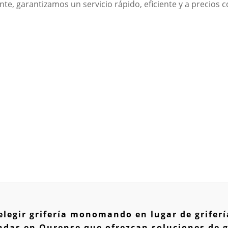
ente, garantizamos un servicio rápido, eficiente y a precios 
 elegir grifería monomando en lugar de grife
ndas en Ourense que ofrezcan soluciones de 