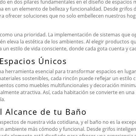
rtido en dos pilares fundamentales en el diseño de espacio
a en un elemento de belleza y funcionalidad. Desde grifos 
 para ofrecer soluciones que no solo embellecen nuestros h
lza como una prioridad. La implementación de sistemas que 
én eleva la estética de los ambientes. Al elegir productos 
 un estilo de vida consciente, donde cada gota cuenta y cada
Espacios Únicos
a herramienta esencial para transformar espacios en lugare
materiales sostenibles, cada rincón puede reflejar un estil
ementos como muebles multifuncionales y decoración minimali
ualmente atractiva. Así, cada habitación se convierte en u
ía.
l Alcance de tu Baño
spectos de nuestra vida cotidiana, y el baño no es la excep
n ambiente más cómodo y funcional. Desde grifos inteligent
ada elemento está diseñado para ofrecer una experiencia su