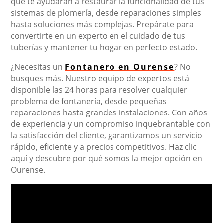
que te ayudarán a restaurar la funcionalidad de tus
sistemas de plomería, desde reparaciones simples
hasta soluciones más complejas. Prepárate para
convertirte en un experto en el cuidado de tus
tuberías y mantener tu hogar en perfecto estado.
¿Necesitas un
Fontanero en Ourense
? No
busques más. Nuestro equipo de expertos está
disponible las 24 horas para resolver cualquier
problema de fontanería, desde pequeñas
reparaciones hasta grandes instalaciones. Con años
de experiencia y un compromiso inquebrantable con
la satisfacción del cliente, garantizamos un servicio
rápido, eficiente y a precios competitivos. Haz clic
aquí y descubre por qué somos la mejor opción en
Ourense.