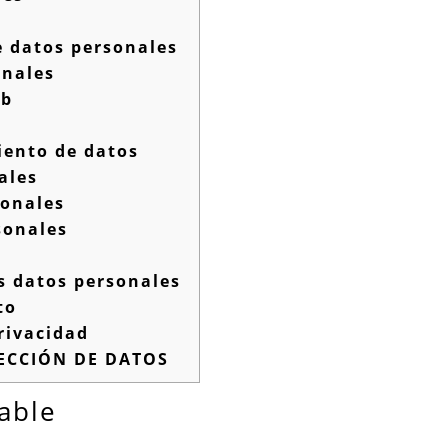
e datos personales
onales
eb
iento de datos
ales
sonales
sonales
s datos personales
to
rivacidad
ECCIÓN DE DATOS
able