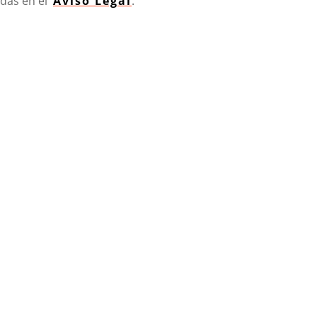
uidas en el
Aviso Legal
.