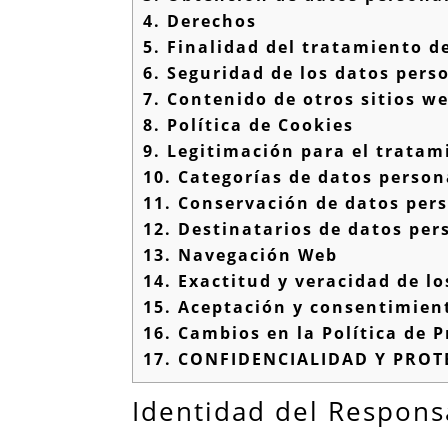
4.
Derechos
5.
Finalidad del tratamiento d
6.
Seguridad de los datos pers
7.
Contenido de otros sitios w
8.
Política de Cookies
9.
Legitimación para el tratam
10.
Categorías de datos person
11.
Conservación de datos per
12.
Destinatarios de datos per
13.
Navegación Web
14.
Exactitud y veracidad de lo
15.
Aceptación y consentimien
16.
Cambios en la Política de P
17.
CONFIDENCIALIDAD Y PROT
Identidad del Respons