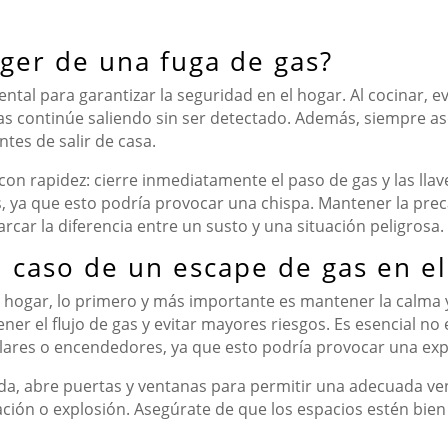
ger de una fuga de gas?
tal para garantizar la seguridad en el hogar. Al cocinar, e
gas continúe saliendo sin ser detectado. Además, siempre ase
ntes de salir de casa.
on rapidez: cierre inmediatamente el paso de gas y las llave
os, ya que esto podría provocar una chispa. Mantener la pr
car la diferencia entre un susto y una situación peligrosa.
 caso de un escape de gas en el
l hogar, lo primero y más importante es mantener la calma y
er el flujo de gas y evitar mayores riesgos. Es esencial no 
lulares o encendedores, ya que esto podría provocar una exp
nda, abre puertas y ventanas para permitir una adecuada ven
ación o explosión. Asegúrate de que los espacios estén bie