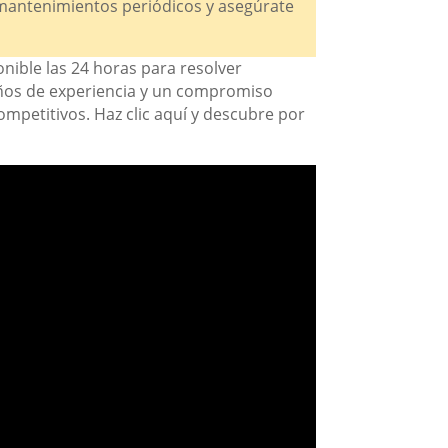
a mantenimientos periódicos y asegúrate
nible las 24 horas para resolver
años de experiencia y un compromiso
competitivos. Haz clic aquí y descubre por