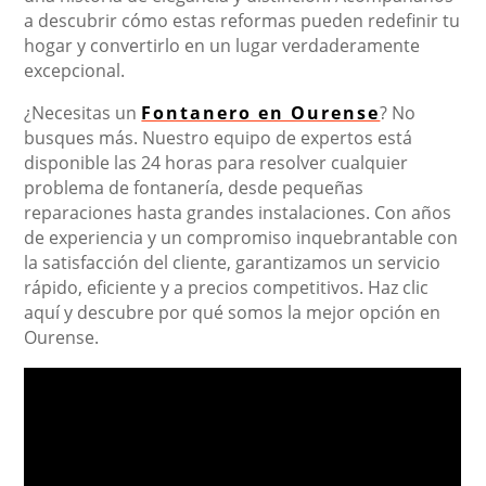
a descubrir cómo estas reformas pueden redefinir tu
hogar y convertirlo en un lugar verdaderamente
excepcional.
¿Necesitas un
Fontanero en Ourense
? No
busques más. Nuestro equipo de expertos está
disponible las 24 horas para resolver cualquier
problema de fontanería, desde pequeñas
reparaciones hasta grandes instalaciones. Con años
de experiencia y un compromiso inquebrantable con
la satisfacción del cliente, garantizamos un servicio
rápido, eficiente y a precios competitivos. Haz clic
aquí y descubre por qué somos la mejor opción en
Ourense.