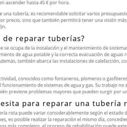
den ascender hasta 45 € por hora.
 de una tubería, es recomendable solicitar varios presupues
jor precio, sino que también permitirá tener una visión más
ón.
 de reparar tuberías?
ue se ocupa de la instalación y el mantenimiento de sistemas
cimiento de agua potable y la correcta evacuación de aguas
Además, también abarca las instalaciones de calefacción, c
actividad, conocidos como fontaneros, plomeros o gasfitero
l funcionamiento de sistemas de agua y gas. Su trabajo no 
ién previene problemas mayores que pueden surgir por u
esita para reparar una tubería 
ría rota puede variar considerablemente según el estado de
nes, es posible realizar la reparación el mismo día, concedie
sos más complejos, el proceso de rehabilitación puede exte